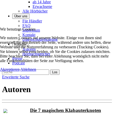
ab 14 Jahre
Erwachsene
Alle Hörbücher
Über uns
Für Händler
FAQ
Wir benutzen Cookies
Impressum
Kontakt
Wir nutzen Cookies auf unserer Website. Einige von ihnen sind
Datenschutzerklärung
essenziell für den Betrieb der Seite, während andere uns helfen, diese
Künstler
Website und die Nutzererfahrung zu verbessern (Tracking Cookies).
Autoren
Sie können selbst entscheiden, ob Sie die Cookies zulassen möchten.
Hörbuchsprecher
Bitte beachten Sie, dass bei einer Ablehnung womöglich nicht mehr
Presse
alle Funktionalitäten der Seite zur Verfügung stehen.
Podcast
Akzeptieren
Ablehnen
Erweiterte Suche
Autoren
Die 7 magischen Klabauterknoten