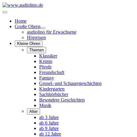
Home
Große Ohren
audiolino für Erwachsene
Hörreisen
Kleine Ohren
Themen
Klassiker
Krimis
Pferde
Freundschaft
Fantasy
Grusel- und Schauergeschichten
Kindergarten
Sachhörbücher
Besondere Geschichten
Musik
Alter
ab 3 Jahre
ab 6 Jahre
ab 9 Jahre
ab 12 Jahre