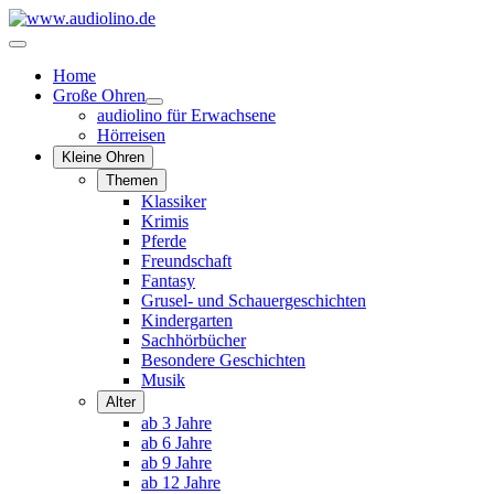
Home
Große Ohren
audiolino für Erwachsene
Hörreisen
Kleine Ohren
Themen
Klassiker
Krimis
Pferde
Freundschaft
Fantasy
Grusel- und Schauergeschichten
Kindergarten
Sachhörbücher
Besondere Geschichten
Musik
Alter
ab 3 Jahre
ab 6 Jahre
ab 9 Jahre
ab 12 Jahre