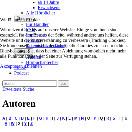
ab 14 Jahre
Erwachsene
Alle Hörbücher
Über uns
Wir benutzen Cookies
Für Händler
Wir nutzen Cookies auf unserer Website. Einige von ihnen sind
FAQ
essenziell für den Betrieb der Seite, während andere uns helfen, diese
Impressum
Website und die Nutzererfahrung zu verbessern (Tracking Cookies).
Kontakt
Sie können selbst entscheiden, ob Sie die Cookies zulassen möchten.
Datenschutzerklärung
Bitte beachten Sie, dass bei einer Ablehnung womöglich nicht mehr
Künstler
alle Funktionalitäten der Seite zur Verfügung stehen.
Autoren
Hörbuchsprecher
Akzeptieren
Ablehnen
Presse
Podcast
Erweiterte Suche
Autoren
A
|
B
|
C
|
D
|
E
|
F
|
G
|
H
| I |
J
|
K
|
L
|
M
|
N
| O |
P
| Q |
R
|
S
|
T
| U
|
V
|
W
| X |
Y
|
Z