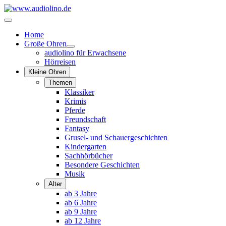
Home
Große Ohren
audiolino für Erwachsene
Hörreisen
Kleine Ohren
Themen
Klassiker
Krimis
Pferde
Freundschaft
Fantasy
Grusel- und Schauergeschichten
Kindergarten
Sachhörbücher
Besondere Geschichten
Musik
Alter
ab 3 Jahre
ab 6 Jahre
ab 9 Jahre
ab 12 Jahre