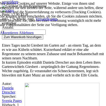
vergrößern
Wir nutzen Cookies auf unserer Website. Einige von ihnen sind
essenziell für den Betrieb der Seite, während andere uns helfen, diese
Website und die Nutzererfahrung zu verbessern (Tracking Cookies).
Preis:
12.90 EUR
Sie können selbst entscheiden, ob Sie die Cookies zulassen möchten.
inkl. 7 % MwSt.
zzgl.
Versandkosten
Bitte beachten Sie, dass bei einer Ablehnung womöglich nicht mehr
verfügbar
alle Funktionalitäten der Seite zur Verfügung stehen.
Anzahl:
Akzeptieren
Ablehnen
Eines Tages taucht Giesbert im Garten auf - an einem Tag, an dem
es wie aus Kübeln schüttet. Kurzerhand erklärt er eine alte
Regentonne zu seinem neuen Zuhause und macht Bekanntschaft mit
seinen neuen Nachbarn.
In kurzen Episoden erzählt Daniela Drescher aus dem Leben ihres
Gartenwichtels Giesbert - ursprünglich der Gattung Regenrinnen-
Wichte zugehörig. Er veranstaltet ein Schneckenrennen, legt sich
bisweilen mit Kater Munz an und verliebt sich in die Elfe Gisela.
Autor:
Daniela
Drescher
Sprecher:
Svenja Pages
Hörbuch, 1