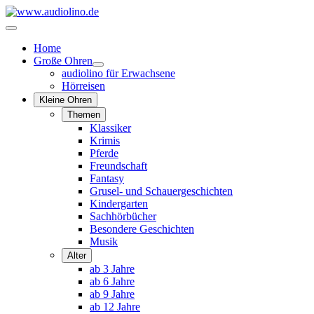
Home
Große Ohren
audiolino für Erwachsene
Hörreisen
Kleine Ohren
Themen
Klassiker
Krimis
Pferde
Freundschaft
Fantasy
Grusel- und Schauergeschichten
Kindergarten
Sachhörbücher
Besondere Geschichten
Musik
Alter
ab 3 Jahre
ab 6 Jahre
ab 9 Jahre
ab 12 Jahre