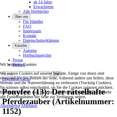
ab 14 Jahre
Erwachsene
Alle Hörbücher
Über uns
Für Händler
FAQ
Impressum
Kontakt
Datenschutzerklärung
Künstler
Autoren
Hörbuchsprecher
Presse
Wir benutzen Cookies
Podcast
Wir nutzen Cookies auf unserer Website. Einige von ihnen sind
essenziell für den Betrieb der Seite, während andere uns helfen, diese
Erweiterte Suche
Website und die Nutzererfahrung zu verbessern (Tracking Cookies).
Sie können selbst entscheiden, ob Sie die Cookies zulassen möchten.
Ponyfee (13): Der rätselhafte
Bitte beachten Sie, dass bei einer Ablehnung womöglich nicht mehr
alle Funktionalitäten der Seite zur Verfügung stehen.
Pferdezauber
(Artikelnummer:
Akzeptieren
Ablehnen
1152
)