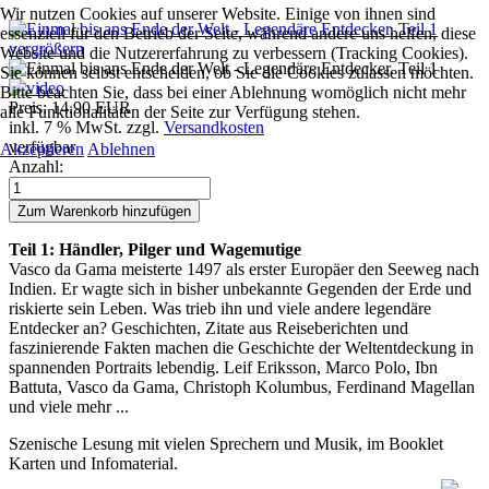
Wir nutzen Cookies auf unserer Website. Einige von ihnen sind
essenziell für den Betrieb der Seite, während andere uns helfen, diese
vergrößern
Website und die Nutzererfahrung zu verbessern (Tracking Cookies).
Sie können selbst entscheiden, ob Sie die Cookies zulassen möchten.
Bitte beachten Sie, dass bei einer Ablehnung womöglich nicht mehr
Preis:
14.90 EUR
alle Funktionalitäten der Seite zur Verfügung stehen.
inkl. 7 % MwSt.
zzgl.
Versandkosten
verfügbar
Akzeptieren
Ablehnen
Anzahl:
Teil 1: Händler, Pilger und Wagemutige
Vasco da Gama meisterte 1497 als erster Europäer den Seeweg nach
Indien. Er wagte sich in bisher unbekannte Gegenden der Erde und
riskierte sein Leben. Was trieb ihn und viele andere legendäre
Entdecker an? Geschichten, Zitate aus Reiseberichten und
faszinierende Fakten machen die Geschichte der Weltentdeckung in
spannenden Portraits lebendig. Leif Eriksson, Marco Polo, Ibn
Battuta, Vasco da Gama, Christoph Kolumbus, Ferdinand Magellan
und viele mehr ...
Szenische Lesung mit vielen Sprechern und Musik, im Booklet
Karten und Infomaterial.