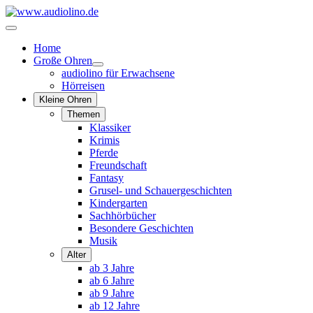
Home
Große Ohren
audiolino für Erwachsene
Hörreisen
Kleine Ohren
Themen
Klassiker
Krimis
Pferde
Freundschaft
Fantasy
Grusel- und Schauergeschichten
Kindergarten
Sachhörbücher
Besondere Geschichten
Musik
Alter
ab 3 Jahre
ab 6 Jahre
ab 9 Jahre
ab 12 Jahre