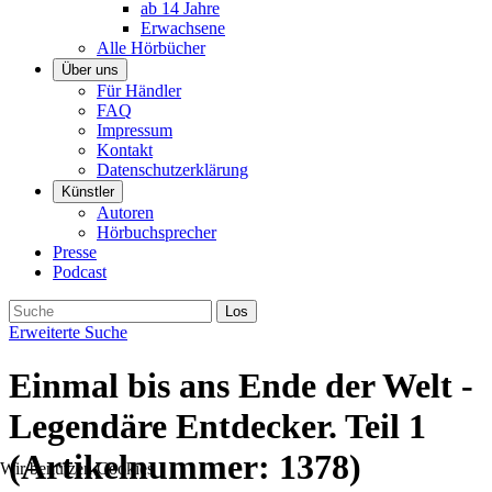
ab 14 Jahre
Erwachsene
Alle Hörbücher
Über uns
Für Händler
FAQ
Impressum
Kontakt
Datenschutzerklärung
Künstler
Autoren
Hörbuchsprecher
Presse
Podcast
Erweiterte Suche
Einmal bis ans Ende der Welt -
Legendäre Entdecker. Teil 1
(Artikelnummer:
1378
)
Wir benutzen Cookies