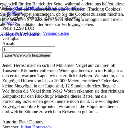
essenziell für den Betrieb der Seite, während andere uns helfen, diese
Website und die Nutzererfahrung zu verbessern (Tracking Cookies).
vergrößern
Sie können selbst entscheiden, ob Sie die Cookies zulassen möchten.
Bitte beachten Sie, dass bei einer Ablehnung womöglich nicht mehr
alle Funktionalitäten der Seite zur Verfügung stehen.
Preis:
12.90 EUR
inkl. 7 % MwSt.
zzgl.
Versandkosten
Akzeptieren
Ablehnen
verfügbar
Anzahl:
Jeden Herbst machen sich 50 Milliarden Vögel auf zu ihren oft
Tausende Kilometer entfernten Winterquartieren, um im Frühjahr an
den ersten warmen Tagen wieder zurückzukehren. Wusstet ihr, dass
Zugvögel Höhen von bis zu 10.000 Metern erreichen? Oder dass
kleine Singvögel in der Lage sind, 12 Stunden durchzufliegen?
Wie finden die Vögel ihren Weg? Woran erkennen sie den richtigen
Zeitpunkt für den Rückflug? Manche dieser Rätsel hat die
Forschung inzwischen gelöst, andere noch nicht. Die wichtigsten
Zugvögel und ihre Flugrouten, woran sich die Vögel orientieren -
und welche Stimme zu welchem Reisenden gehört ...
Autorin: Fleur Daugey
Sprecher:
Julian Horeyseck