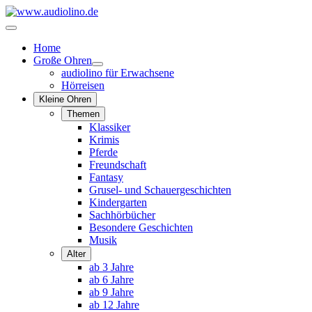
Home
Große Ohren
audiolino für Erwachsene
Hörreisen
Kleine Ohren
Themen
Klassiker
Krimis
Pferde
Freundschaft
Fantasy
Grusel- und Schauergeschichten
Kindergarten
Sachhörbücher
Besondere Geschichten
Musik
Alter
ab 3 Jahre
ab 6 Jahre
ab 9 Jahre
ab 12 Jahre