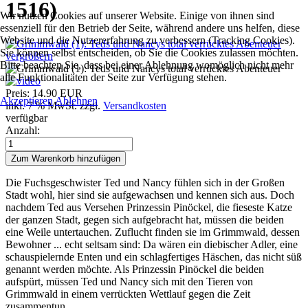
1516
)
Wir nutzen Cookies auf unserer Website. Einige von ihnen sind
essenziell für den Betrieb der Seite, während andere uns helfen, diese
Website und die Nutzererfahrung zu verbessern (Tracking Cookies).
Sie können selbst entscheiden, ob Sie die Cookies zulassen möchten.
vergrößern
Bitte beachten Sie, dass bei einer Ablehnung womöglich nicht mehr
alle Funktionalitäten der Seite zur Verfügung stehen.
Preis:
14.90 EUR
Akzeptieren
Ablehnen
inkl. 7 % MwSt.
zzgl.
Versandkosten
verfügbar
Anzahl:
Die Fuchsgeschwister Ted und Nancy fühlen sich in der Großen
Stadt wohl, hier sind sie aufgewachsen und kennen sich aus. Doch
nachdem Ted aus Versehen Prinzessin Pinöckel, die fieseste Katze
der ganzen Stadt, gegen sich aufgebracht hat, müssen die beiden
eine Weile untertauchen. Zuflucht finden sie im Grimmwald, dessen
Bewohner ... echt seltsam sind: Da wären ein diebischer Adler, eine
schauspielernde Enten und ein schlagfertiges Häschen, das nicht süß
genannt werden möchte. Als Prinzessin Pinöckel die beiden
aufspürt, müssen Ted und Nancy sich mit den Tieren von
Grimmwald in einem verrückten Wettlauf gegen die Zeit
zusammentun ...