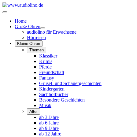
Home
Große Ohren
audiolino für Erwachsene
Hörreisen
Kleine Ohren
Themen
Klassiker
Krimis
Pferde
Freundschaft
Fantasy
Grusel- und Schauergeschichten
Kindergarten
Sachhörbücher
Besondere Geschichten
Musik
Alter
ab 3 Jahre
ab 6 Jahre
ab 9 Jahre
ab 12 Jahre