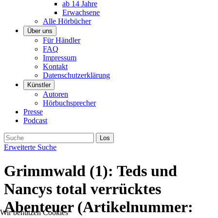
ab 14 Jahre
Erwachsene
Alle Hörbücher
Über uns
Für Händler
FAQ
Impressum
Kontakt
Datenschutzerklärung
Künstler
Autoren
Hörbuchsprecher
Presse
Podcast
Erweiterte Suche
Grimmwald (1): Teds und
Nancys total verrücktes
Abenteuer
(Artikelnummer:
Wir benutzen Cookies