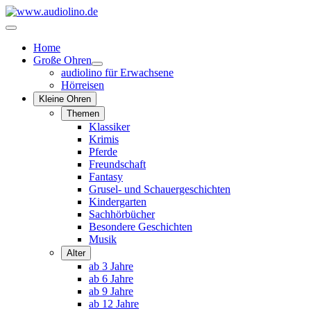
Home
Große Ohren
audiolino für Erwachsene
Hörreisen
Kleine Ohren
Themen
Klassiker
Krimis
Pferde
Freundschaft
Fantasy
Grusel- und Schauergeschichten
Kindergarten
Sachhörbücher
Besondere Geschichten
Musik
Alter
ab 3 Jahre
ab 6 Jahre
ab 9 Jahre
ab 12 Jahre