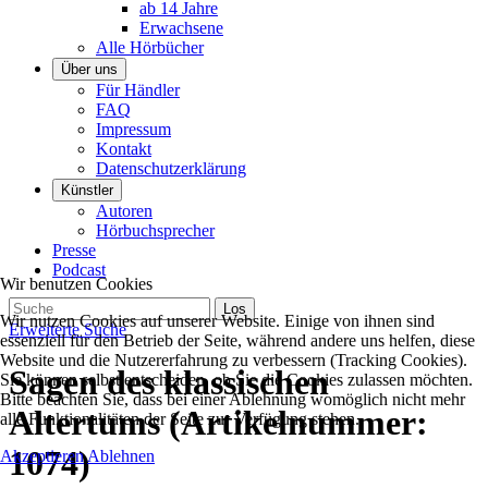
ab 14 Jahre
Erwachsene
Alle Hörbücher
Über uns
Für Händler
FAQ
Impressum
Kontakt
Datenschutzerklärung
Künstler
Autoren
Hörbuchsprecher
Presse
Podcast
Wir benutzen Cookies
Wir nutzen Cookies auf unserer Website. Einige von ihnen sind
Erweiterte Suche
essenziell für den Betrieb der Seite, während andere uns helfen, diese
Website und die Nutzererfahrung zu verbessern (Tracking Cookies).
Sagen des klassischen
Sie können selbst entscheiden, ob Sie die Cookies zulassen möchten.
Bitte beachten Sie, dass bei einer Ablehnung womöglich nicht mehr
Altertums
(Artikelnummer:
alle Funktionalitäten der Seite zur Verfügung stehen.
1074
)
Akzeptieren
Ablehnen