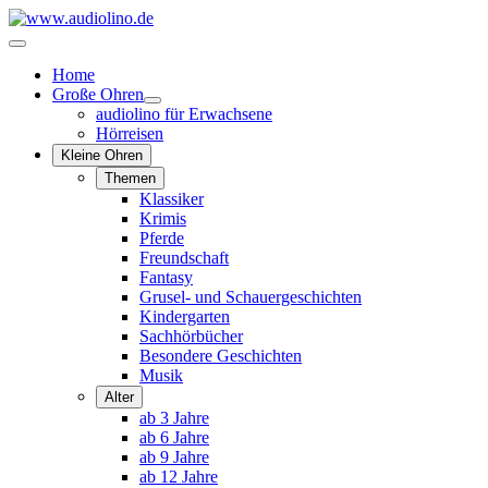
Home
Große Ohren
audiolino für Erwachsene
Hörreisen
Kleine Ohren
Themen
Klassiker
Krimis
Pferde
Freundschaft
Fantasy
Grusel- und Schauergeschichten
Kindergarten
Sachhörbücher
Besondere Geschichten
Musik
Alter
ab 3 Jahre
ab 6 Jahre
ab 9 Jahre
ab 12 Jahre