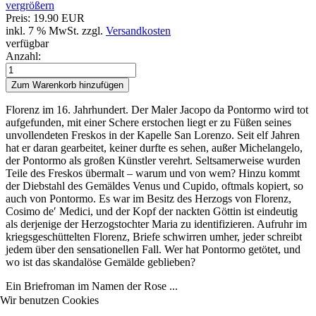
vergrößern
Preis:
19.90 EUR
inkl. 7 % MwSt.
zzgl.
Versandkosten
verfügbar
Anzahl:
Florenz im 16. Jahrhundert. Der Maler Jacopo da Pontormo wird tot
aufgefunden, mit einer Schere erstochen liegt er zu Füßen seines
unvollendeten Freskos in der Kapelle San Lorenzo. Seit elf Jahren
hat er daran gearbeitet, keiner durfte es sehen, außer Michelangelo,
der Pontormo als großen Künstler verehrt. Seltsamerweise wurden
Teile des Freskos übermalt – warum und von wem? Hinzu kommt
der Diebstahl des Gemäldes
Venus und Cupido
, oftmals kopiert, so
auch von Pontormo. Es war im Besitz des Herzogs von Florenz,
Cosimo de′ Medici, und der Kopf der nackten Göttin ist eindeutig
als derjenige der Herzogstochter Maria zu identifizieren. Aufruhr im
kriegsgeschüttelten Florenz, Briefe schwirren umher, jeder schreibt
jedem über den sensationellen Fall. Wer hat Pontormo getötet, und
wo ist das skandalöse Gemälde geblieben?
Ein Briefroman im Namen der Rose ...
Wir benutzen Cookies