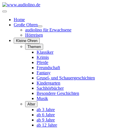
Home
Große Ohren
audiolino für Erwachsene
Hörreisen
Kleine Ohren
Themen
Klassiker
Krimis
Pferde
Freundschaft
Fantasy
Grusel- und Schauergeschichten
Kindergarten
Sachhörbücher
Besondere Geschichten
Musik
Alter
ab 3 Jahre
ab 6 Jahre
ab 9 Jahre
ab 12 Jahre