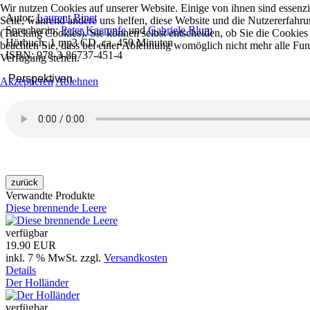
Wir nutzen Cookies auf unserer Website. Einige von ihnen sind essenzie
Autor:
Laurent Binet
Seite, während andere uns helfen, diese Website und die Nutzererfahr
Sprecher:in:
Peter Kaempfe
und
Gabriele Blum
(Tracking Cookies). Sie können selbst entscheiden, ob Sie die Cookies
Hörbuch, 1 mp3 CD, ca. 450 Minuten
beachten Sie, dass bei einer Ablehnung womöglich nicht mehr alle Funkt
ISBN: 978-3-86737-451-4
Verfügung stehen.
Perspektiven
Akzeptieren
Ablehnen
Verwandte Produkte
Diese brennende Leere
verfügbar
19.90 EUR
inkl. 7 % MwSt.
zzgl.
Versandkosten
Details
Der Holländer
verfügbar