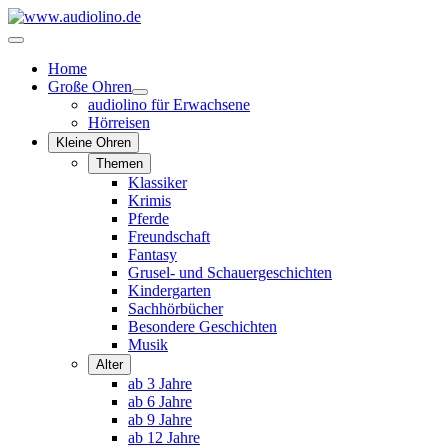
Home
Große Ohren
audiolino für Erwachsene
Hörreisen
Kleine Ohren
Themen
Klassiker
Krimis
Pferde
Freundschaft
Fantasy
Grusel- und Schauergeschichten
Kindergarten
Sachhörbücher
Besondere Geschichten
Musik
Alter
ab 3 Jahre
ab 6 Jahre
ab 9 Jahre
ab 12 Jahre