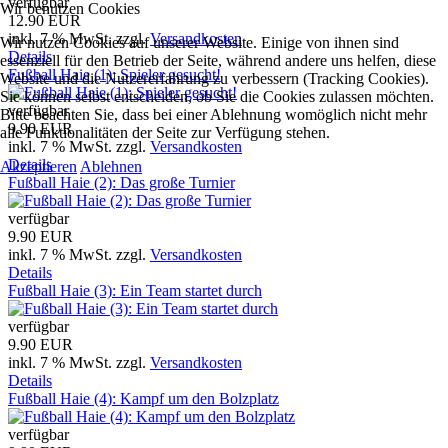
verfügbar
Wir benutzen Cookies
12.90 EUR
inkl. 7 % MwSt.
zzgl.
Versandkosten
Wir nutzen Cookies auf unserer Website. Einige von ihnen sind
Details
essenziell für den Betrieb der Seite, während andere uns helfen, diese
Fußball Haie (1): Spieler gesucht!
Website und die Nutzererfahrung zu verbessern (Tracking Cookies).
Sie können selbst entscheiden, ob Sie die Cookies zulassen möchten.
verfügbar
Bitte beachten Sie, dass bei einer Ablehnung womöglich nicht mehr
9.90 EUR
alle Funktionalitäten der Seite zur Verfügung stehen.
inkl. 7 % MwSt.
zzgl.
Versandkosten
Details
Akzeptieren
Ablehnen
Fußball Haie (2): Das große Turnier
verfügbar
9.90 EUR
inkl. 7 % MwSt.
zzgl.
Versandkosten
Details
Fußball Haie (3): Ein Team startet durch
verfügbar
9.90 EUR
inkl. 7 % MwSt.
zzgl.
Versandkosten
Details
Fußball Haie (4): Kampf um den Bolzplatz
verfügbar