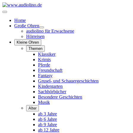
Home
Große Ohren
audiolino für Erwachsene
Hörreisen
Kleine Ohren
Themen
Klassiker
Krimis
Pferde
Freundschaft
Fantasy
Grusel- und Schauergeschichten
Kindergarten
Sachhörbücher
Besondere Geschichten
Musik
Alter
ab 3 Jahre
ab 6 Jahre
ab 9 Jahre
ab 12 Jahre