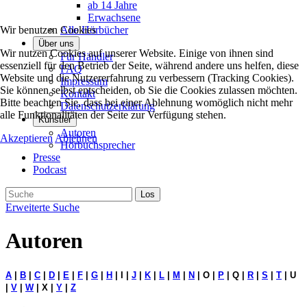
ab 14 Jahre
Erwachsene
Wir benutzen Cookies
Alle Hörbücher
Über uns
Wir nutzen Cookies auf unserer Website. Einige von ihnen sind
Für Händler
essenziell für den Betrieb der Seite, während andere uns helfen, diese
FAQ
Website und die Nutzererfahrung zu verbessern (Tracking Cookies).
Impressum
Sie können selbst entscheiden, ob Sie die Cookies zulassen möchten.
Kontakt
Bitte beachten Sie, dass bei einer Ablehnung womöglich nicht mehr
Datenschutzerklärung
alle Funktionalitäten der Seite zur Verfügung stehen.
Künstler
Autoren
Akzeptieren
Ablehnen
Hörbuchsprecher
Presse
Podcast
Erweiterte Suche
Autoren
A
|
B
|
C
|
D
|
E
|
F
|
G
|
H
| I |
J
|
K
|
L
|
M
|
N
| O |
P
| Q |
R
|
S
|
T
| U
|
V
|
W
| X |
Y
|
Z