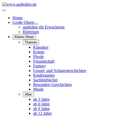
Home
Große Ohren
audiolino für Erwachsene
Hörreisen
Kleine Ohren
Themen
Klassiker
Krimis
Pferde
Freundschaft
Fantasy
Grusel- und Schauergeschichten
Kindergarten
Sachhörbücher
Besondere Geschichten
Musik
Alter
ab 3 Jahre
ab 6 Jahre
ab 9 Jahre
ab 12 Jahre