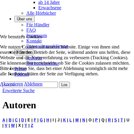
ab 14 Jahre
Erwachsene
Alle Hörbücher
Über uns
Für Händler
FAQ
Impressum
Wir benutzen Cookies
Kontakt
Datenschutzerklärung
Wir nutzen Cookies auf unserer Website. Einige von ihnen sind
essenziell für den Betrieb der Seite, während andere uns helfen, diese
Künstler
Website und die Nutzererfahrung zu verbessern (Tracking Cookies).
Autoren
Sie können selbst entscheiden, ob Sie die Cookies zulassen möchten.
Hörbuchsprecher
Bitte beachten Sie, dass bei einer Ablehnung womöglich nicht mehr
Presse
alle Funktionalitäten der Seite zur Verfügung stehen.
Podcast
Akzeptieren
Ablehnen
Erweiterte Suche
Autoren
A
|
B
|
C
|
D
|
E
|
F
|
G
|
H
| I | J |
K
|
L
|
M
|
N
| O |
P
| Q |
R
|
S
|
T
| U
|
V
|
W
| X |
Y
|
Z