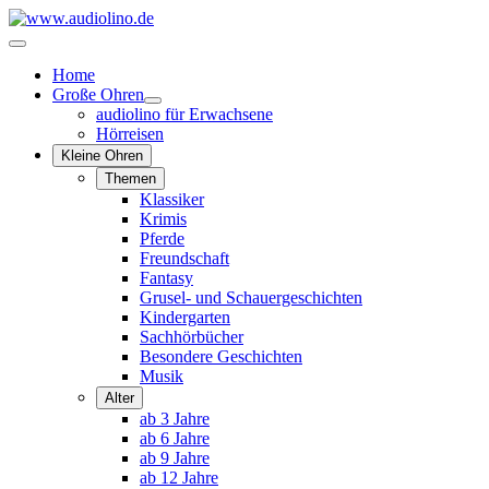
Home
Große Ohren
audiolino für Erwachsene
Hörreisen
Kleine Ohren
Themen
Klassiker
Krimis
Pferde
Freundschaft
Fantasy
Grusel- und Schauergeschichten
Kindergarten
Sachhörbücher
Besondere Geschichten
Musik
Alter
ab 3 Jahre
ab 6 Jahre
ab 9 Jahre
ab 12 Jahre