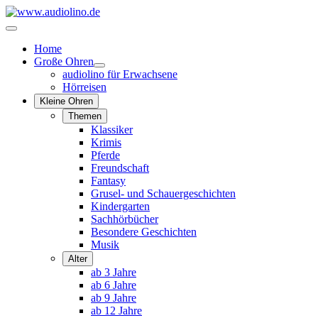
Home
Große Ohren
audiolino für Erwachsene
Hörreisen
Kleine Ohren
Themen
Klassiker
Krimis
Pferde
Freundschaft
Fantasy
Grusel- und Schauergeschichten
Kindergarten
Sachhörbücher
Besondere Geschichten
Musik
Alter
ab 3 Jahre
ab 6 Jahre
ab 9 Jahre
ab 12 Jahre