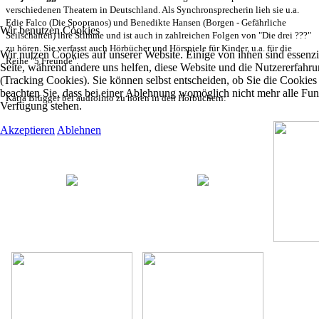
verschiedenen Theatern in Deutschland. Als Synchronsprecherin lieh sie u.a.
Edie Falco (Die Spopranos) und Benedikte Hansen (Borgen - Gefährliche
Wir benutzen Cookies
Seilschaften) ihre Stimme und ist auch in zahlreichen Folgen von "Die drei ???"
zu hören. Sie verfasst auch Hörbücher und Hörspiele für Kinder, u.a. für die
Wir nutzen Cookies auf unserer Website. Einige von ihnen sind essenzie
Reihe "5 Freunde".
Seite, während andere uns helfen, diese Website und die Nutzererfahr
(Tracking Cookies). Sie können selbst entscheiden, ob Sie die Cookies
beachten Sie, dass bei einer Ablehnung womöglich nicht mehr alle Funkt
Katja Brügger bei audiolino zu hören in den Hörbüchern:
Verfügung stehen.
Akzeptieren
Ablehnen