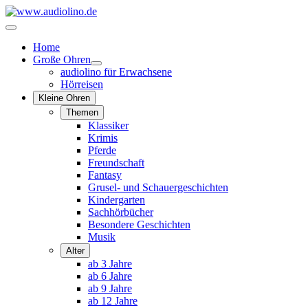
Home
Große Ohren
audiolino für Erwachsene
Hörreisen
Kleine Ohren
Themen
Klassiker
Krimis
Pferde
Freundschaft
Fantasy
Grusel- und Schauergeschichten
Kindergarten
Sachhörbücher
Besondere Geschichten
Musik
Alter
ab 3 Jahre
ab 6 Jahre
ab 9 Jahre
ab 12 Jahre