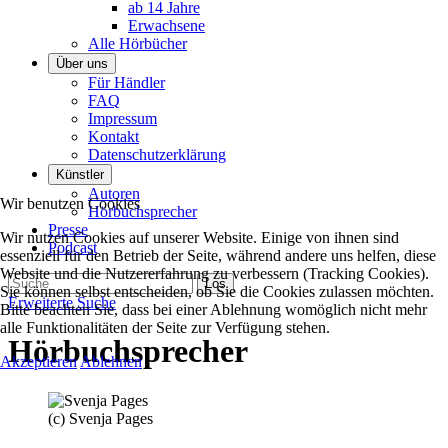
ab 14 Jahre
Erwachsene
Alle Hörbücher
Über uns
Für Händler
FAQ
Impressum
Kontakt
Datenschutzerklärung
Künstler
Autoren
Wir benutzen Cookies
Hörbuchsprecher
Presse
Wir nutzen Cookies auf unserer Website. Einige von ihnen sind
Podcast
essenziell für den Betrieb der Seite, während andere uns helfen, diese
Website und die Nutzererfahrung zu verbessern (Tracking Cookies).
Sie können selbst entscheiden, ob Sie die Cookies zulassen möchten.
Erweiterte Suche
Bitte beachten Sie, dass bei einer Ablehnung womöglich nicht mehr
alle Funktionalitäten der Seite zur Verfügung stehen.
Hörbuchsprecher
Akzeptieren
Ablehnen
(c) Svenja Pages