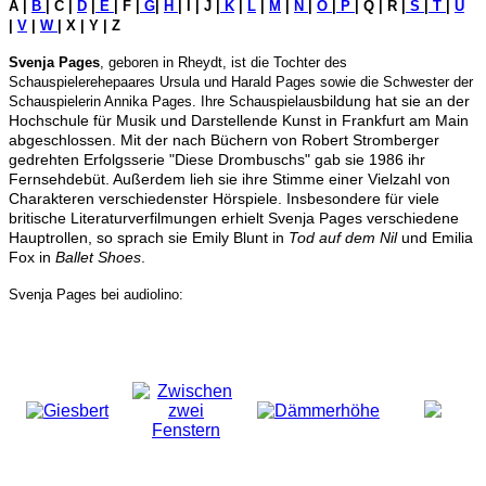
A |
B
| C |
D
|
E
| F |
G
|
H
| I | J |
K
|
L
|
M
|
N
|
O
|
P
| Q | R |
S
|
T
|
U
|
V
|
W
| X | Y | Z
Svenja Pages
, geboren in Rheydt, ist die Tochter des
Schauspielerehepaares Ursula und Harald Pages sowie die Schwester der
sbildung hat sie an der
Schauspielerin Annika Pages. Ihre Schauspielau
Hochschule für Musik und Darstellende Kunst in Frankfurt am Main
abgeschlossen. Mit der nach Büchern von Robert Stromberger
gedrehten Erfolgsserie "Diese Drombuschs" gab sie 1986 ihr
Fernsehdebüt. Außerdem lieh sie ihre Stimme einer Vielzahl von
Charakteren verschiedenster Hörspiele.
Insbesondere für viele
britische Literaturverfilmungen erhielt Svenja Pages verschiedene
Hauptrollen, so sprach sie Emily Blunt in
Tod auf dem Nil
und Emilia
Fox in
Ballet Shoes
.
Svenja Pages bei audiolino: