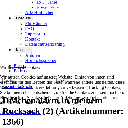
ab 14 Jahre
Erwachsene
Alle Hörbücher
Über uns
Für Händler
FAQ
Impressum
Kontakt
Datenschutzerklärung
Künstler
Autoren
Hörbuchsprecher
Presse
Wir benutzen Cookies
Podcast
Wir nutzen Cookies auf unserer Website. Einige von ihnen sind
essenziell für den Betrieb der Seite, während andere uns helfen, diese
Erweiterte Suche
Website und die Nutzererfahrung zu verbessern (Tracking Cookies).
Sie können selbst entscheiden, ob Sie die Cookies zulassen möchten.
Bitte beachten Sie, dass bei einer Ablehnung womöglich nicht mehr
Drachenalarm in meinem
alle Funktionalitäten der Seite zur Verfügung stehen.
Rucksack (2)
(Artikelnummer:
Akzeptieren
Ablehnen
1366
)