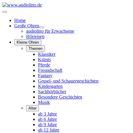
Home
Große Ohren
audiolino für Erwachsene
Hörreisen
Kleine Ohren
Themen
Klassiker
Krimis
Pferde
Freundschaft
Fantasy
Grusel- und Schauergeschichten
Kindergarten
Sachhörbücher
Besondere Geschichten
Musik
Alter
ab 3 Jahre
ab 6 Jahre
ab 9 Jahre
ab 12 Jahre