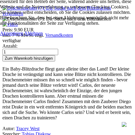
essenziell für den Betrieb der Seite, während andere uns helfen, diese
Website und die Nutzererfahrung zu verbessern (Tracking Cookies).
Sie können selbst entscheiden, ob Sie die Cookies zulassen möchten.
vergrößern
Bitte beachten Sie, dass bei einer Ablehnung womöglich nicht mehr
alle Funktionalitäten der Seite zur Verfügung stehen.
Preis:
9.90 EUR
Akzeptieren
Ablehnen
inkl. 7 % MwSt.
zzgl.
Versandkosten
verfügbar
Anzahl:
Ein Baby-Blitzdrache fliegt ganz alleine über das Land! Der kleine
Drache ist verängstigt und kann seine Blitze nicht kontrollieren. Die
Drachenmeister müssen ihn so schnell wie möglich finden - bevor
jemand durch seine Blitze verletzt wird! Carlos, der neueste
Drachenmeister, ist wahrscheinlich der Einzige, der den jungen
Drachen kontrollieren kann. Aber erstmal müssen die
Drachenmeister Carlos finden! Zusammen mit dem Zauberer Diego
reist Drake in ein weit entferntes Königreich und die beiden machen
sich auf die Suche. Wo könnte Carlos sein? Und wird er bereit sein,
einen Drachen zu trainieren?
Autor:
Tracey West
Sprecher:
Tobias Diakow