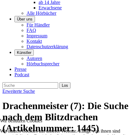
ab 14 Jahre
Erwachsene
Alle Hörbücher
Über uns
Für Händler
FAQ
Impressum
Kontakt
Datenschutzerklärung
Künstler
Autoren
Hörbuchsprecher
Presse
Podcast
Erweiterte Suche
Drachenmeister (7): Die Suche
nach dem Blitzdrachen
Wir benutzen Cookies
(Artikelnummer:
1445
)
Wir nutzen Cookies auf unserer Website. Einige von ihnen sind