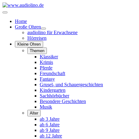
Home
Große Ohren
audiolino für Erwachsene
Hörreisen
Kleine Ohren
Themen
Klassiker
Krimis
Pferde
Freundschaft
Fantasy
Grusel- und Schauergeschichten
Kindergarten
Sachhörbücher
Besondere Geschichten
Musik
Alter
ab 3 Jahre
ab 6 Jahre
ab 9 Jahre
ab 12 Jahre