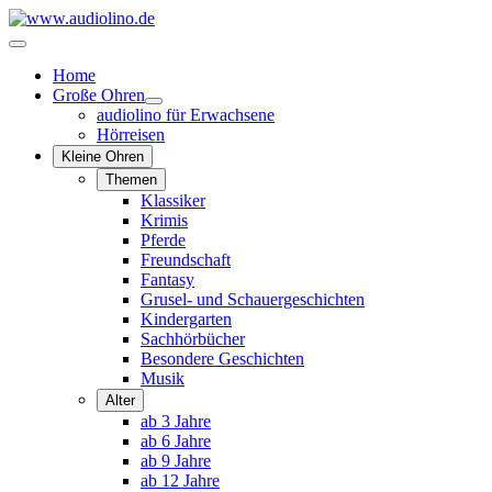
Home
Große Ohren
audiolino für Erwachsene
Hörreisen
Kleine Ohren
Themen
Klassiker
Krimis
Pferde
Freundschaft
Fantasy
Grusel- und Schauergeschichten
Kindergarten
Sachhörbücher
Besondere Geschichten
Musik
Alter
ab 3 Jahre
ab 6 Jahre
ab 9 Jahre
ab 12 Jahre