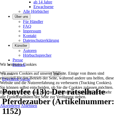
ab 14 Jahre
Erwachsene
Alle Hörbücher
Über uns
Für Händler
FAQ
Impressum
Kontakt
Datenschutzerklärung
Künstler
Autoren
Hörbuchsprecher
Presse
Wir benutzen Cookies
Podcast
Wir nutzen Cookies auf unserer Website. Einige von ihnen sind
essenziell für den Betrieb der Seite, während andere uns helfen, diese
Erweiterte Suche
Website und die Nutzererfahrung zu verbessern (Tracking Cookies).
Sie können selbst entscheiden, ob Sie die Cookies zulassen möchten.
Ponyfee (13): Der rätselhafte
Bitte beachten Sie, dass bei einer Ablehnung womöglich nicht mehr
alle Funktionalitäten der Seite zur Verfügung stehen.
Pferdezauber
(Artikelnummer:
Akzeptieren
Ablehnen
1152
)