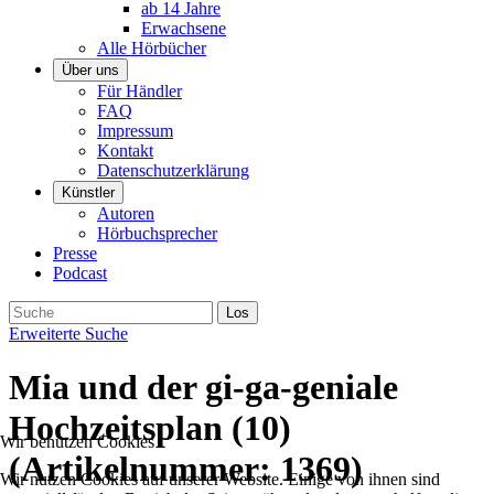
ab 14 Jahre
Erwachsene
Alle Hörbücher
Über uns
Für Händler
FAQ
Impressum
Kontakt
Datenschutzerklärung
Künstler
Autoren
Hörbuchsprecher
Presse
Podcast
Erweiterte Suche
Mia und der gi-ga-geniale
Hochzeitsplan (10)
Wir benutzen Cookies
(Artikelnummer:
1369
)
Wir nutzen Cookies auf unserer Website. Einige von ihnen sind