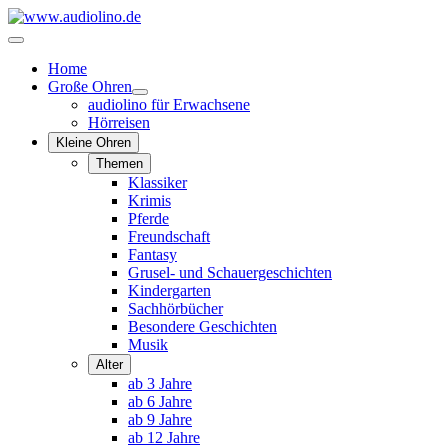
Home
Große Ohren
audiolino für Erwachsene
Hörreisen
Kleine Ohren
Themen
Klassiker
Krimis
Pferde
Freundschaft
Fantasy
Grusel- und Schauergeschichten
Kindergarten
Sachhörbücher
Besondere Geschichten
Musik
Alter
ab 3 Jahre
ab 6 Jahre
ab 9 Jahre
ab 12 Jahre