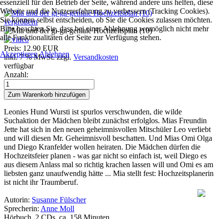
essenziell für den Betrieb der Seite, während andere uns helfen, diese
Website und die Nutzererfahrung zu verbessern (Tracking Cookies).
Sie können selbst entscheiden, ob Sie die Cookies zulassen möchten.
vergrößern
Bitte beachten Sie, dass bei einer Ablehnung womöglich nicht mehr
alle Funktionalitäten der Seite zur Verfügung stehen.
Preis:
12.90 EUR
Akzeptieren
Ablehnen
inkl. 7 % MwSt.
zzgl.
Versandkosten
verfügbar
Anzahl:
Leonies Hund Wursti ist spurlos verschwunden, die wilde
Suchaktion der Mädchen bleibt zunächst erfolglos. Mias Freundin
Jette hat sich in den neuen geheimnisvollen Mitschüler Leo verliebt
und will diesen Mr. Geheimnisvoll beschatten. Und Mias Omi Olga
und Diego Kranfelder wollen heiraten. Die Mädchen dürfen die
Hochzeitsfeier planen - was gar nicht so einfach ist, weil Diego es
aus diesem Anlass mal so richtig krachen lassen will und Omi es am
liebsten ganz unaufwendig hätte ... Mia stellt fest: Hochzeitsplanerin
ist nicht ihr Traumberuf.
Autorin:
Susanne Fülscher
Sprecherin:
Anne Moll
Hörbuch, 2 CDs, ca. 158 Minuten