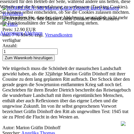
essenziell für den Betrieb der Seite, während andere uns helfen, diese
Website und die Nutzererfahrung zu verbessern (Tracking Cookies).
Sie können selbst entscheiden, ob Sie die Cookies zulassen möchten.
vergrößern
Bitte beachten Sie, dass bei einer Ablehnung womöglich nicht mehr
alle Funktionalitäten der Seite zur Verfügung stehen.
Preis:
12.90 EUR
Akzeptieren
Ablehnen
inkl. 7 % MwSt.
zzgl.
Versandkosten
verfügbar
Anzahl:
Wie trügerisch muss die Schönheit der masurischen Landschaft
gewirkt haben, als die 32jährige Marion Gräfin Dönhoff mit ihrer
Cousine zu dem lang geplanten Ritt aufbrach. Der Schock über den
gerade gegen die Sowjetunion entflammten Krieg saß noch tief.
Geschrieben für ihren Bruder Dietrich beschreibt das Reisetagebuch
die wunderbare Landschaft mit ihren eigentümlichen Menschen,
enthält aber auch Reflexionen über das eigene Leben und die
ungewisse Zukunft. Im von ihr selbst gesprochenen Vorwort
bezeichnet Gräfin Dönhoff den Ritt als ungewollten Test: 1945 trat
sie zu Pferd die Flucht in den Westen an.
Autor: Marion Gräfin Dönhoff
Sprecher:
Angelika Thomas