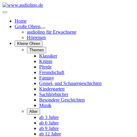
Home
Große Ohren
audiolino für Erwachsene
Hörreisen
Kleine Ohren
Themen
Klassiker
Krimis
Pferde
Freundschaft
Fantasy
Grusel- und Schauergeschichten
Kindergarten
Sachhörbücher
Besondere Geschichten
Musik
Alter
ab 3 Jahre
ab 6 Jahre
ab 9 Jahre
ab 12 Jahre