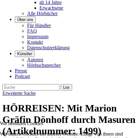
ab 14 Jahre
Erwachsene
Alle Hörbücher
Über uns
Für Händler
FAQ
Impressum
Kontakt
Datenschutzerklärung
Künstler
Autoren
Hörbuchsprecher
Presse
Podcast
Erweiterte Suche
HÖRREISEN: Mit Marion
Gräfin Dönhoff durch Masuren
Wir benutzen Cookies
(Artikelnummer:
1499
)
Wir nutzen Cookies auf unserer Website. Einige von ihnen sind