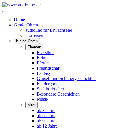
Home
Große Ohren
audiolino für Erwachsene
Hörreisen
Kleine Ohren
Themen
Klassiker
Krimis
Pferde
Freundschaft
Fantasy
Grusel- und Schauergeschichten
Kindergarten
Sachhörbücher
Besondere Geschichten
Musik
Alter
ab 3 Jahre
ab 6 Jahre
ab 9 Jahre
ab 12 Jahre