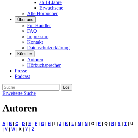
ab 14 Jahre
Erwachsene
Alle Hörbücher
Über uns
Für Händler
FAQ
Impressum
Kontakt
Datenschutzerklärung
Künstler
Autoren
Hörbuchsprecher
Presse
Podcast
Erweiterte Suche
Autoren
A
|
B
|
C
|
D
|
E
|
F
|
G
|
H
| I |
J
|
K
|
L
|
M
|
N
| O |
P
| Q |
R
|
S
|
T
| U
|
V
|
W
| X |
Y
|
Z