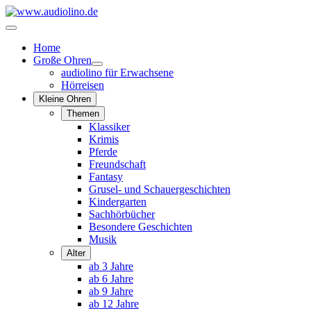
Home
Große Ohren
audiolino für Erwachsene
Hörreisen
Kleine Ohren
Themen
Klassiker
Krimis
Pferde
Freundschaft
Fantasy
Grusel- und Schauergeschichten
Kindergarten
Sachhörbücher
Besondere Geschichten
Musik
Alter
ab 3 Jahre
ab 6 Jahre
ab 9 Jahre
ab 12 Jahre