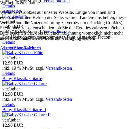
inkl. 7 % MwSt.
zzgl.
Versandkosten
Wir benutzen Cookies
Details
Ausradiert
Wir nutzen Cookies auf unserer Website. Einige von ihnen sind
essenziell für den Betrieb der Seite, während andere uns helfen, diese
verfügbar
Website und die Nutzererfahrung zu verbessern (Tracking Cookies).
24.90 EUR
Sie können selbst entscheiden, ob Sie die Cookies zulassen möchten.
inkl. 7 % MwSt.
zzgl.
Versandkosten
Bitte beachten Sie, dass bei einer Ablehnung womöglich nicht mehr
Das Hörbuch zum oscarprämierten Film »American Fiction«
alle Funktionalitäten der Seite zur Verfügung stehen.
Details
Baby-Klassik: Flöte
Akzeptieren
Ablehnen
verfügbar
12.90 EUR
inkl. 19 % MwSt.
zzgl.
Versandkosten
Details
Baby-Klassik: Gitarre
verfügbar
12.90 EUR
inkl. 19 % MwSt.
zzgl.
Versandkosten
Details
Baby-Klassik: Gitarre II
verfügbar
12.90 EUR