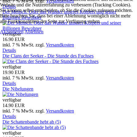
inkl. 7 % MwSt.
zzgl.
Versandkosten
Website und die Nutzererfahrung zu verbessern (Tracking Cookies).
Details
Sie können selbst entscheiden, ob Sie die Cookies zulassen möchten.
Der Mensch. Oder das Wunder unseres Körpers und seiner
Bitte beachten Sie, dass bei einer Ablehnung womöglich nicht mehr
Billionen Bewohner
alle Funktionalitäten der Seite zur Verfügung stehen.
Akzeptieren
Ablehnen
verfügbar
16.90 EUR
inkl. 7 % MwSt.
zzgl.
Versandkosten
Details
Die Clans der Seeker - Die Stunde des Fuchses
verfügbar
19.90 EUR
inkl. 7 % MwSt.
zzgl.
Versandkosten
Details
Die Nibelungen
verfügbar
14.90 EUR
inkl. 7 % MwSt.
zzgl.
Versandkosten
Details
Die Schattenbande hebt ab (5)
verfügbar