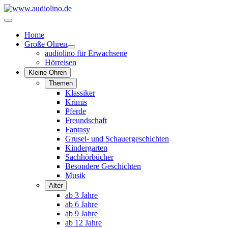
Home
Große Ohren
audiolino für Erwachsene
Hörreisen
Kleine Ohren
Themen
Klassiker
Krimis
Pferde
Freundschaft
Fantasy
Grusel- und Schauergeschichten
Kindergarten
Sachhörbücher
Besondere Geschichten
Musik
Alter
ab 3 Jahre
ab 6 Jahre
ab 9 Jahre
ab 12 Jahre