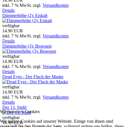
14.90 EUR
inkl. 7 % MwSt.
zzgl.
Versandkosten
Details
Dämmerhöhe (2): Eiskalt
verfügbar
14.90 EUR
inkl. 7 % MwSt.
zzgl.
Versandkosten
Details
Dämmerhöhe (3): Besessen
verfügbar
14.90 EUR
inkl. 7 % MwSt.
zzgl.
Versandkosten
Details
Dead Eyes - Der Fluch der Maske
verfügbar
14.90 EUR
inkl. 7 % MwSt.
zzgl.
Versandkosten
Details
Der 13. Stuhl
Wir benutzen Cookies
verfügbar
Wir nutzen Cookies auf unserer Website. Einige von ihnen sind
16.90 EUR
essenziell für den Betrieb der Seite, während andere uns helfen, diese