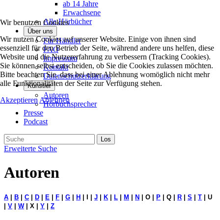
ab 14 Jahre
Erwachsene
Alle Hörbücher
Wir benutzen Cookies
Über uns
Wir nutzen Cookies auf unserer Website. Einige von ihnen sind
Für Händler
essenziell für den Betrieb der Seite, während andere uns helfen, diese
FAQ
Website und die Nutzererfahrung zu verbessern (Tracking Cookies).
Impressum
Sie können selbst entscheiden, ob Sie die Cookies zulassen möchten.
Kontakt
Bitte beachten Sie, dass bei einer Ablehnung womöglich nicht mehr
Datenschutzerklärung
alle Funktionalitäten der Seite zur Verfügung stehen.
Künstler
Autoren
Akzeptieren
Ablehnen
Hörbuchsprecher
Presse
Podcast
Erweiterte Suche
Autoren
A
|
B
|
C
|
D
|
E
|
F
|
G
|
H
| I |
J
|
K
|
L
|
M
|
N
| O |
P
| Q |
R
|
S
|
T
| U
|
V
|
W
| X |
Y
|
Z