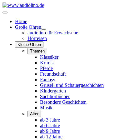
Home
Große Ohren
audiolino für Erwachsene
Hörreisen
Kleine Ohren
Themen
Klassiker
Krimis
Pferde
Freundschaft
Fantasy
Grusel- und Schauergeschichten
Kindergarten
Sachhörbücher
Besondere Geschichten
Musik
Alter
ab 3 Jahre
ab 6 Jahre
ab 9 Jahre
ab 12 Jahre