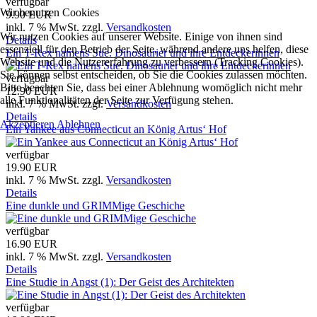
verfügbar
Wir benutzen Cookies
9.90 EUR
inkl. 7 % MwSt.
zzgl.
Versandkosten
Wir nutzen Cookies auf unserer Website. Einige von ihnen sind
Details
essenziell für den Betrieb der Seite, während andere uns helfen, diese
Ein T-Rex namens Sue. Dinosaurier und ihre Entdeckerinnen
Website und die Nutzererfahrung zu verbessern (Tracking Cookies).
Sie können selbst entscheiden, ob Sie die Cookies zulassen möchten.
verfügbar
Bitte beachten Sie, dass bei einer Ablehnung womöglich nicht mehr
12.90 EUR
alle Funktionalitäten der Seite zur Verfügung stehen.
inkl. 7 % MwSt.
zzgl.
Versandkosten
Details
Akzeptieren
Ablehnen
Ein Yankee aus Connecticut an König Artus‘ Hof
verfügbar
19.90 EUR
inkl. 7 % MwSt.
zzgl.
Versandkosten
Details
Eine dunkle und GRIMMige Geschiche
verfügbar
16.90 EUR
inkl. 7 % MwSt.
zzgl.
Versandkosten
Details
Eine Studie in Angst (1): Der Geist des Architekten
verfügbar