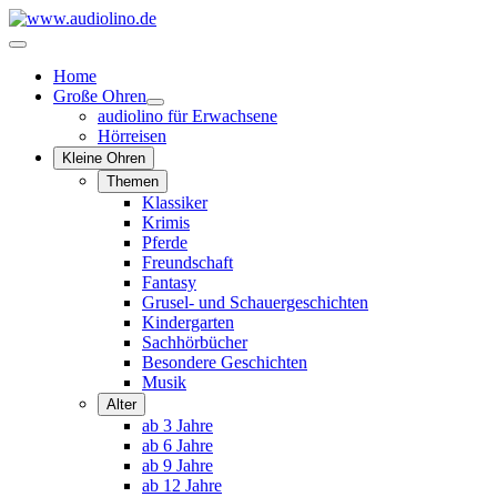
Home
Große Ohren
audiolino für Erwachsene
Hörreisen
Kleine Ohren
Themen
Klassiker
Krimis
Pferde
Freundschaft
Fantasy
Grusel- und Schauergeschichten
Kindergarten
Sachhörbücher
Besondere Geschichten
Musik
Alter
ab 3 Jahre
ab 6 Jahre
ab 9 Jahre
ab 12 Jahre