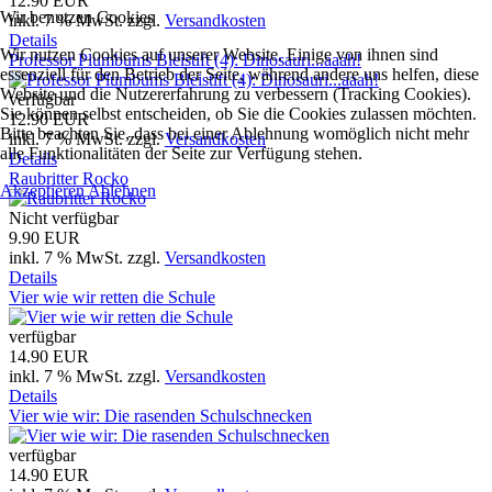
12.90 EUR
Wir benutzen Cookies
inkl. 7 % MwSt.
zzgl.
Versandkosten
Details
Wir nutzen Cookies auf unserer Website. Einige von ihnen sind
Professor Plumbums Bleistift (4): Dinosauri...aaah!
essenziell für den Betrieb der Seite, während andere uns helfen, diese
Website und die Nutzererfahrung zu verbessern (Tracking Cookies).
verfügbar
Sie können selbst entscheiden, ob Sie die Cookies zulassen möchten.
12.90 EUR
Bitte beachten Sie, dass bei einer Ablehnung womöglich nicht mehr
inkl. 7 % MwSt.
zzgl.
Versandkosten
alle Funktionalitäten der Seite zur Verfügung stehen.
Details
Raubritter Rocko
Akzeptieren
Ablehnen
Nicht verfügbar
9.90 EUR
inkl. 7 % MwSt.
zzgl.
Versandkosten
Details
Vier wie wir retten die Schule
verfügbar
14.90 EUR
inkl. 7 % MwSt.
zzgl.
Versandkosten
Details
Vier wie wir: Die rasenden Schulschnecken
verfügbar
14.90 EUR