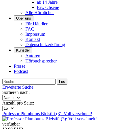
ab 14 Jahre
Erwachsene
Alle Hörbücher
Über uns
Für Händler
FAQ
Impressum
Kontakt
Datenschutzerklärung
Künstler
Autoren
Hörbuchsprecher
Presse
Podcast
Erweiterte Suche
Sortieren nach:
Anzahl pro Seite:
Professor Plumbums Bleistift (3): Voll verschneit!
verfügbar