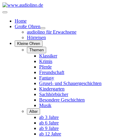
Home
Große Ohren
audiolino für Erwachsene
Hörreisen
Kleine Ohren
Themen
Klassiker
Krimis
Pferde
Freundschaft
Fantasy
Grusel- und Schauergeschichten
Kindergarten
Sachhörbücher
Besondere Geschichten
Musik
Alter
ab 3 Jahre
ab 6 Jahre
ab 9 Jahre
ab 12 Jahre