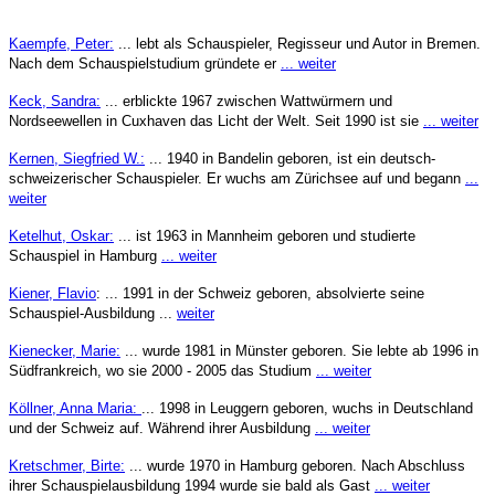
Kaempfe, Peter:
... lebt als Schauspieler, Regisseur und Autor in Bremen.
Nach dem Schauspielstudium gründete er
... weiter
Keck, Sandra:
... erblickte 1967 zwischen Wattwürmern und
Nordseewellen in Cuxhaven das Licht der Welt. Seit 1990 ist sie
... weiter
Kernen, Siegfried W.:
... 1940 in Bandelin geboren, ist ein deutsch-
schweizerischer Schauspieler. Er wuchs am Zürichsee auf und begann
...
weiter
Ketelhut, Oskar:
... ist 1963 in Mannheim geboren und studierte
Schauspiel in Hamburg
... weiter
Kiener, Flavio
:
... 1991 in der Schweiz geboren, absolvierte seine
Schauspiel-Ausbildung ...
weiter
Kienecker, Marie:
... wurde 1981 in Münster geboren. Sie lebte ab 1996 in
Südfrankreich, wo sie 2000 - 2005 das Studium
... weiter
Köllner, Anna Maria:
... 1998 in Leuggern geboren, wuchs in Deutschland
und der Schweiz auf. Während ihrer Ausbildung
... weiter
Kretschmer, Birte:
... wurde 1970 in Hamburg geboren. Nach Abschluss
ihrer Schauspielausbildung 1994 wurde sie bald als Gast
... weiter