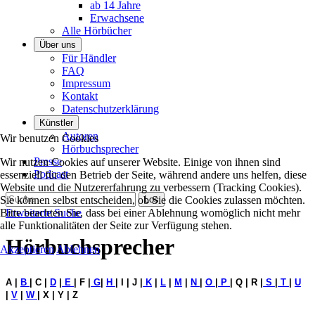
ab 14 Jahre
Erwachsene
Alle Hörbücher
Über uns
Für Händler
FAQ
Impressum
Kontakt
Datenschutzerklärung
Künstler
Autoren
Wir benutzen Cookies
Hörbuchsprecher
Presse
Wir nutzen Cookies auf unserer Website. Einige von ihnen sind
Podcast
essenziell für den Betrieb der Seite, während andere uns helfen, diese
Website und die Nutzererfahrung zu verbessern (Tracking Cookies).
Sie können selbst entscheiden, ob Sie die Cookies zulassen möchten.
Bitte beachten Sie, dass bei einer Ablehnung womöglich nicht mehr
Erweiterte Suche
alle Funktionalitäten der Seite zur Verfügung stehen.
Hörbuchsprecher
Akzeptieren
Ablehnen
A |
B
| C |
D
|
E
| F |
G
|
H
| I | J |
K
|
L
|
M
|
N
|
O
|
P
| Q | R |
S
|
T
|
U
|
V
|
W
| X | Y | Z