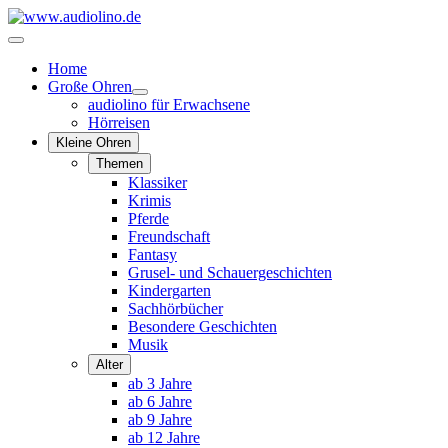
Home
Große Ohren
audiolino für Erwachsene
Hörreisen
Kleine Ohren
Themen
Klassiker
Krimis
Pferde
Freundschaft
Fantasy
Grusel- und Schauergeschichten
Kindergarten
Sachhörbücher
Besondere Geschichten
Musik
Alter
ab 3 Jahre
ab 6 Jahre
ab 9 Jahre
ab 12 Jahre