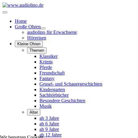
Home
Große Ohren
audiolino für Erwachsene
Hörreisen
Kleine Ohren
Themen
Klassiker
Krimis
Pferde
Freundschaft
Fantasy
Grusel- und Schauergeschichten
Kindergarten
Sachhörbücher
Besondere Geschichten
Musik
Alter
ab 3 Jahre
ab 6 Jahre
ab 9 Jahre
ab 12 Jahre
Wir benutzen Cookies