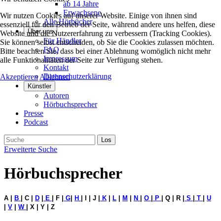
ab 14 Jahre
Erwachsene
Wir nutzen Cookies auf unserer Website. Einige von ihnen sind
Alle Hörbücher
essenziell für den Betrieb der Seite, während andere uns helfen, diese
Über uns
Website und die Nutzererfahrung zu verbessern (Tracking Cookies).
Für Händler
Sie können selbst entscheiden, ob Sie die Cookies zulassen möchten.
FAQ
Bitte beachten Sie, dass bei einer Ablehnung womöglich nicht mehr
Impressum
alle Funktionalitäten der Seite zur Verfügung stehen.
Kontakt
Datenschutzerklärung
Akzeptieren
Ablehnen
Künstler
Autoren
Hörbuchsprecher
Presse
Podcast
Erweiterte Suche
Hörbuchsprecher
A |
B
| C |
D
|
E
| F |
G
|
H
| I | J |
K
|
L
|
M
|
N
|
O
|
P
| Q | R |
S
|
T
|
U
|
V
|
W
| X | Y | Z