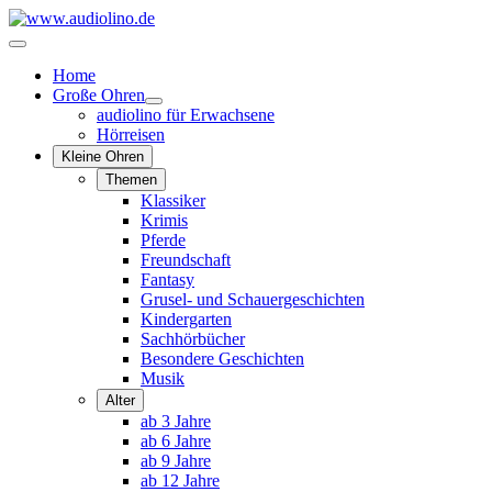
Home
Große Ohren
audiolino für Erwachsene
Hörreisen
Kleine Ohren
Themen
Klassiker
Krimis
Pferde
Freundschaft
Fantasy
Grusel- und Schauergeschichten
Kindergarten
Sachhörbücher
Besondere Geschichten
Musik
Alter
ab 3 Jahre
ab 6 Jahre
ab 9 Jahre
ab 12 Jahre