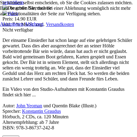
vergrößern
Sie können selbst entscheiden, ob Sie die Cookies zulassen möchten.
Bitte beachten Sie, dass bei einer Ablehnung womöglich nicht mehr
alle Funktionalitäten der Seite zur Verfügung stehen.
Preis:
14.90 EUR
Akzeptieren
Ablehnen
inkl. 7 % MwSt.
zzgl.
Versandkosten
Nicht verfügbar
Der einsame Einsiedler hat schon lange auf eine gelehrigen Schüler
gewartet. Dass dies aber ausgerechnet der an seiner Höhle
vorbeitrottende Bär sein würde, daran hat auch er nicht geglaubt.
Bald wird gemeinsam Boot gefahren, Karten gespielt und Essen
gekocht. Der Bär ist in seinem Element, stellt sich allerdings nicht
selten ein wenig trottelig an. Wie gut, dass der Einsiedler viel
Geduld und das Herz am rechten Fleck hat. So werden die beiden
zunächst Lehrer und Schüler, und dann Freunde fürs Leben.
Ein Video von den Studio-Aufnahmen mit Konstantin Graudus
findet sich hier ...
Autor:
John Yeoman
und Quentin Blake (Illustr.)
Sprecher:
Konstantin Graudus
Hörbuch, 2 CDs, ca. 120 Minuten
Altersempfehlung: ab 7 Jahre
ISBN: 978-3-86737-242-8