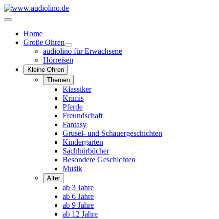
Home
Große Ohren
audiolino für Erwachsene
Hörreisen
Kleine Ohren
Themen
Klassiker
Krimis
Pferde
Freundschaft
Fantasy
Grusel- und Schauergeschichten
Kindergarten
Sachhörbücher
Besondere Geschichten
Musik
Alter
ab 3 Jahre
ab 6 Jahre
ab 9 Jahre
ab 12 Jahre