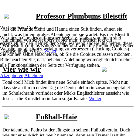
Professor Plumbums Bleistift
Wir benutzen Cookies
Als die Freunde Henri und Hanna einen Stift finden, ahnen sie
nicht, was für ein großes Abenteuer auf sie wartet. Bis der Bleistift
Wir nutzen Cookies auf unserer Website. Einige von ihnen sind
auf einmal von selbst übers Papier malt! Plötzlich fegt ein
essenziell für den Betrieb der Seite, während andere uns helfen, diese
Wirbelsturm durchs Kinderzimmer und weht die Freunde samt Kater
Website und die Nutzererfahrung zu verbessern (Tracking Cookies).
Karuso in die Wüste.
Weiter
Sie können selbst entscheiden, ob Sie die Cookies zulassen möchten.
Bitte beachten Sie, dass bei einer Ablehnung womöglich nicht mehr
alle Funktionalitäten der Seite zur Verfügung stehen.
Vier wie wir
Akzeptieren
Ablehnen
Total cool! Mick findet ihre neue Schule einfach spitze. Nicht nur,
dass sie an ihrem ersten Tag die Deutschlehrerin zusammengefaltet
im Schulschrank vorfindet oder Micks Englischlehrer aussieht wie
Jesus – die Kunstlehrerin kann sogar Karate.
Weiter
Fußball-Haie
Der talentierte Pedro ist der Jüngste in seinem Fußballverein. Doch
wie gut er wirklich ist, weiß niemand, denn sein Trainer lässt ihn