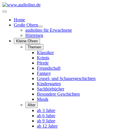
Home
Große Ohren
audiolino für Erwachsene
Hörreisen
Kleine Ohren
Themen
Klassiker
Krimis
Pferde
Freundschaft
Fantasy
Grusel- und Schauergeschichten
Kindergarten
Sachhörbücher
Besondere Geschichten
Musik
Alter
ab 3 Jahre
ab 6 Jahre
ab 9 Jahre
ab 12 Jahre