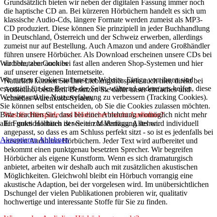
Grundsätzlich bieten wir neben der digitalen Fassung immer noch
die haptische CD an. Bei kürzeren Hörbüchern handelt es sich um
klassische Audio-Cds, längere Formate werden zumeist als MP3-
CD produziert. Diese können Sie prinzipiell in jeder Buchhandlung
in Deutschland, Österreich und der Schweiz erwerben, allerdings
zumeist nur auf Bestellung. Auch Amazon und andere Großhändler
führen unsere Hörbücher. Als Download erscheinen unsere CDs bei
audible, aber auch bei fast allen anderen Shop-Systemen und hier
Wir benutzen Cookies
auf unserer eigenen Internetseite.
Wir nutzen Cookies auf unserer Website. Einige von ihnen sind
Natürlich können Sie Ihre Lieblingshörspiele auch hier, direkt bei
essenziell für den Betrieb der Seite, während andere uns helfen, diese
Audiolino, bestellen. Benutzen Sie dafür unser einfaches und
Website und die Nutzererfahrung zu verbessern (Tracking Cookies).
schnelles Warenkorb-System.
Sie können selbst entscheiden, ob Sie die Cookies zulassen möchten.
Was für Hörspiele und Hörbücher macht Audiolino?
Bitte beachten Sie, dass bei einer Ablehnung womöglich nicht mehr
Ein gutes Hörbuch ist wie ein Maßanzug: Alles wird individuell
alle Funktionalitäten der Seite zur Verfügung stehen.
angepasst, so dass es am Schluss perfekt sitzt - so ist es jedenfalls bei
Akzeptieren
Ablehnen
unseren Audiolino Hörbüchern. Jeder Text wird aufbereitet und
bekommt einen punktgenau besetzten Sprecher. Wir begreifen
Hörbücher als eigene Kunstform. Wenn es sich dramaturgisch
anbietet, arbeiten wir deshalb auch mit zusätzlichen akustischen
Möglichkeiten. Gleichwohl bleibt ein Hörbuch vorrangig eine
akustische Adaption, bei der vorgelesen wird. Im unübersichtlichen
Dschungel der vielen Publikationen probieren wir, qualitativ
hochwertige und interessante Stoffe für Sie zu finden.