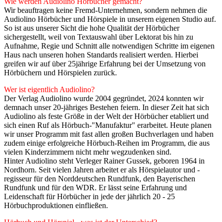
Wie werden Audiolino Hörbücher gemacht?
Wir beauftragen keine Fremd-Unternehmen, sondern nehmen die
Audiolino Hörbücher und Hörspiele in unserem eigenen Studio auf.
So ist aus unserer Sicht die hohe Qualität der Hörbücher
sichergestellt, weil von Textauswahl über Lektorat bis hin zu
Aufnahme, Regie und Schnitt alle notwendigen Schritte im eigenen
Haus nach unseren hohen Standards realisiert werden. Hierbei
greifen wir auf über 25jährige Erfahrung bei der Umsetzung von
Hörbüchern und Hörspielen zurück.
Wer ist eigentlich Audiolino?
Der Verlag Audiolino wurde 2004 gegründet, 2024 konnten wir
demnach unser 20-jähriges Bestehen feiern. In dieser Zeit hat sich
Audiolino als feste Größe in der Welt der Hörbücher etabliert und
sich einen Ruf als Hörbuch-"Manufaktur" erarbeitet. Heute planen
wir unser Programm mit fast allen großen Buchverlagen und haben
zudem einige erfolgreiche Hörbuch-Reihen im Programm, die aus
vielen Kinderzimmern nicht mehr wegzudenken sind.
Hinter Audiolino steht Verleger Rainer Gussek, geboren 1964 in
Nordhorn. Seit vielen Jahren arbeitet er als Hörspielautor und -
regisseur für den Norddeutschen Rundfunk, den Bayerischen
Rundfunk und für den WDR. Er lässt seine Erfahrung und
Leidenschaft für Hörbücher in jede der jährlich 20 - 25
Hörbuchproduktionen einfließen.