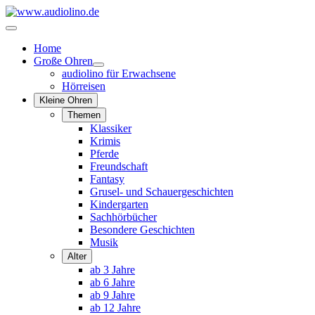
Home
Große Ohren
audiolino für Erwachsene
Hörreisen
Kleine Ohren
Themen
Klassiker
Krimis
Pferde
Freundschaft
Fantasy
Grusel- und Schauergeschichten
Kindergarten
Sachhörbücher
Besondere Geschichten
Musik
Alter
ab 3 Jahre
ab 6 Jahre
ab 9 Jahre
ab 12 Jahre