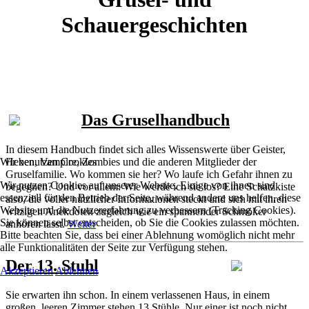
Schauergeschichten
Das Gruselhandbuch
In diesem Handbuch findet sich alles Wissenswerte über Geister,
Wir benutzen Cookies
Hexen, Vampire, Zombies und die anderen Mitglieder der
Gruselfamilie. Wo kommen sie her? Wo laufe ich Gefahr ihnen zu
Wir nutzen Cookies auf unserer Website. Einige von ihnen sind
begegnen? Und vor allem: Wie werde ich sie los? Eine Schatzkiste
essenziell für den Betrieb der Seite, während andere uns helfen, diese
also, die voller nützlicher Informationen steckt und sich mit ihren
Website und die Nutzererfahrung zu verbessern (Tracking Cookies).
witzigen Anekdoten zugleich wie ein spannender Schmöker
Sie können selbst entscheiden, ob Sie die Cookies zulassen möchten.
anhören lässt.
Weiter
Bitte beachten Sie, dass bei einer Ablehnung womöglich nicht mehr
alle Funktionalitäten der Seite zur Verfügung stehen.
Der 13. Stuhl
Akzeptieren
Ablehnen
Sie erwarten ihn schon. In einem verlassenen Haus, in einem
großen, leeren Zimmer stehen 13 Stühle. Nur einer ist noch nicht