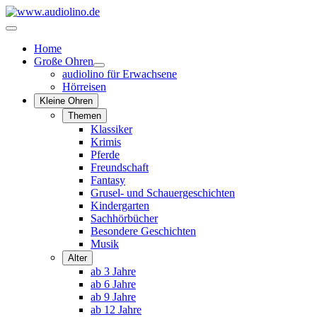
Home
Große Ohren
audiolino für Erwachsene
Hörreisen
Kleine Ohren
Themen
Klassiker
Krimis
Pferde
Freundschaft
Fantasy
Grusel- und Schauergeschichten
Kindergarten
Sachhörbücher
Besondere Geschichten
Musik
Alter
ab 3 Jahre
ab 6 Jahre
ab 9 Jahre
ab 12 Jahre