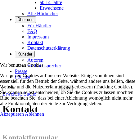
ab 14 Jahre
Erwachsene
Alle Hörbücher
Über uns
Für Händler
FAQ
Impressum
Kontakt
Datenschutzerklärung
Künstler
Autoren
Wir benutzen Cookies
Hörbuchsprecher
Presse
Wir nutzen Cookies auf unserer Website. Einige von ihnen sind
Podcast
essenziell für den Betrieb der Seite, während andere uns helfen, diese
Website und die Nutzererfahrung zu verbessern (Tracking Cookies).
Sie können selbst entscheiden, ob Sie die Cookies zulassen möchten.
Erweiterte Suche
Bitte beachten Sie, dass bei einer Ablehnung womöglich nicht mehr
alle Funktionalitäten der Seite zur Verfügung stehen.
Kontakt
Akzeptieren
Ablehnen
Kontaktformular