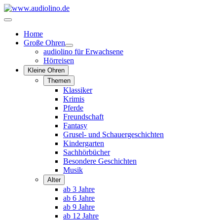
Home
Große Ohren
audiolino für Erwachsene
Hörreisen
Kleine Ohren
Themen
Klassiker
Krimis
Pferde
Freundschaft
Fantasy
Grusel- und Schauergeschichten
Kindergarten
Sachhörbücher
Besondere Geschichten
Musik
Alter
ab 3 Jahre
ab 6 Jahre
ab 9 Jahre
ab 12 Jahre