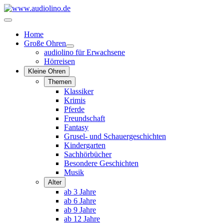
Home
Große Ohren
audiolino für Erwachsene
Hörreisen
Kleine Ohren
Themen
Klassiker
Krimis
Pferde
Freundschaft
Fantasy
Grusel- und Schauergeschichten
Kindergarten
Sachhörbücher
Besondere Geschichten
Musik
Alter
ab 3 Jahre
ab 6 Jahre
ab 9 Jahre
ab 12 Jahre