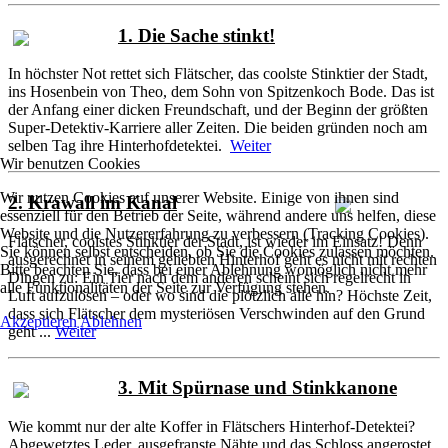
1. Die Sache stinkt!
In höchster Not rettet sich Flätscher, das coolste Stinktier der Stadt,
ins Hosenbein von Theo, dem Sohn von Spitzenkoch Bode. Das ist
der Anfang einer dicken Freundschaft, und der Beginn der größten
Super-Detektiv-Karriere aller Zeiten. Die beiden gründen noch am
selben Tag ihre Hinterhofdetektei.
Weiter
Wir benutzen Cookies
Wir nutzen Cookies auf unserer Website. Einige von ihnen sind
2. Krawall im Kanal
essenziell für den Betrieb der Seite, während andere uns helfen, diese
Website und die Nutzererfahrung zu verbessern (Tracking Cookies).
Flätscher, coolstes Stinktier der Stadt, ist wieder im Einsatz! Denn
Sie können selbst entscheiden, ob Sie die Cookies zulassen möchten.
ausgerechnet in seinem geliebten Hinterhof geht es nicht mit rechten
Bitte beachten Sie, dass bei einer Ablehnung womöglich nicht mehr
Dingen zu: Ein Tier nach dem anderen scheint sich regelrecht in
alle Funktionalitäten der Seite zur Verfügung stehen.
Luft aufzulösen – oder wo sind die plötzlich alle hin? Höchste Zeit,
dass sich Flätscher dem mysteriösen Verschwinden auf den Grund
Akzeptieren
Ablehnen
geht ...
Weiter
3. Mit Spürnase und Stinkkanone
Wie kommt nur der alte Koffer in Flätschers Hinterhof-Detektei?
Abgewetztes Leder, ausgefranste Nähte und das Schloss angerostet