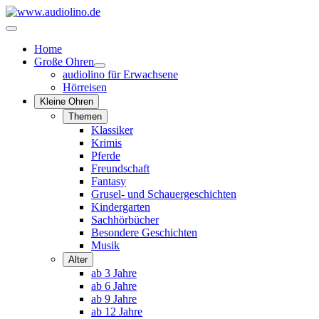
Home
Große Ohren
audiolino für Erwachsene
Hörreisen
Kleine Ohren
Themen
Klassiker
Krimis
Pferde
Freundschaft
Fantasy
Grusel- und Schauergeschichten
Kindergarten
Sachhörbücher
Besondere Geschichten
Musik
Alter
ab 3 Jahre
ab 6 Jahre
ab 9 Jahre
ab 12 Jahre